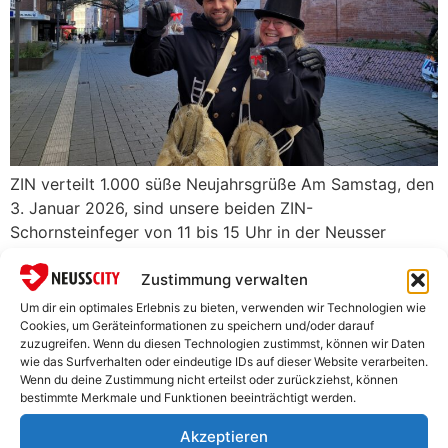
ZIN verteilt 1.000 süße Neujahrsgrüße Am Samstag, den
3. Januar 2026, sind unsere beiden ZIN-
Schornsteinfeger von 11 bis 15 Uhr in der Neusser
Innenstadt unterwegs. Diese werden – vorrangig in den
Seitenstraßen – 1.000 […]
Zustimmung verwalten
Um dir ein optimales Erlebnis zu bieten, verwenden wir Technologien wie
Cookies, um Geräteinformationen zu speichern und/oder darauf
zuzugreifen. Wenn du diesen Technologien zustimmst, können wir Daten
wie das Surfverhalten oder eindeutige IDs auf dieser Website verarbeiten.
Wenn du deine Zustimmung nicht erteilst oder zurückziehst, können
Kontakt
Quick Links
bestimmte Merkmale und Funktionen beeinträchtigt werden.
@neussmarketing
Startseite
Akzeptieren
Neuss Marketing