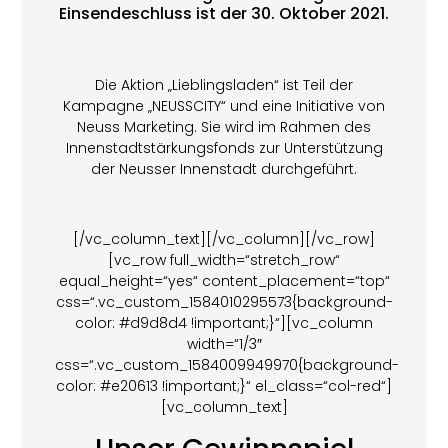
Einsendeschluss ist der 30. Oktober 2021.
Die Aktion „Lieblingsladen“ ist Teil der
Kampagne „NEUSSCITY“ und eine Initiative von
Neuss Marketing. Sie wird im Rahmen des
Innenstadtstärkungsfonds zur Unterstützung
der Neusser Innenstadt durchgeführt.
[/vc_column_text][/vc_column][/vc_row]
[vc_row full_width=“stretch_row“
equal_height=“yes“ content_placement=“top“
css=“.vc_custom_1584010295573{background-
color: #d9d8d4 !important;}“][vc_column
width=“1/3″
css=“.vc_custom_1584009949970{background-
color: #e20613 !important;}“ el_class=“col-red“]
[vc_column_text]