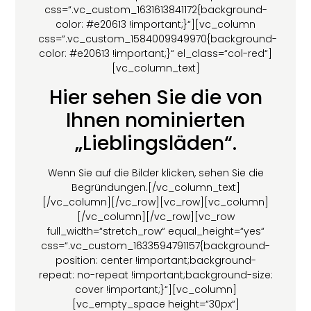
css=“.vc_custom_1631613841172{background-
color: #e20613 !important;}“][vc_column
css=“.vc_custom_1584009949970{background-
color: #e20613 !important;}“ el_class=“col-red“]
[vc_column_text]
Hier sehen Sie die von
Ihnen nominierten
„Lieblingsläden“.
Wenn Sie auf die Bilder klicken, sehen Sie die
Begründungen.[/vc_column_text]
[/vc_column][/vc_row][vc_row][vc_column]
[/vc_column][/vc_row][vc_row
full_width=“stretch_row“ equal_height=“yes“
css=“.vc_custom_1633594791157{background-
position: center !important;background-
repeat: no-repeat !important;background-size:
cover !important;}“][vc_column]
[vc_empty_space height=“30px“]