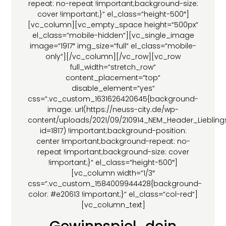
repeat: no-repeat !important;background-size:
cover !important;}“ el_class=“height-500″]
[vc_column][vc_empty_space height=“500px“
el_class=“mobile-hidden“][vc_single_image
image=“1917″ img_size=“full“ el_class=“mobile-
only“][/vc_column][/vc_row][vc_row
full_width=“stretch_row“
content_placement=“top“
disable_element=“yes“
css=“.vc_custom_1631626420645{background-
image: url(https://neuss-city.de/wp-
content/uploads/2021/09/210914_NEM_Header_Liebling
id=1817) !important;background-position:
center !important;background-repeat: no-
repeat !important;background-size: cover
!important;}“ el_class=“height-500″]
[vc_column width=“1/3″
css=“.vc_custom_1584009944428{background-
color: #e20613 !important;}“ el_class=“col-red“]
[vc_column_text]