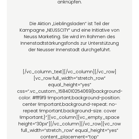
anknüpfen.
Die Aktion „Lieblingsladen“ ist Teil der
Kampagne „NEUSSCITY“ und eine Initiative von
Neuss Marketing. Sie wird im Rahmen des
Innenstadtstärkungsfonds zur Unterstützung
der Neusser Innenstadt durchgeführt.
[/vc_column_text][/vc_column][/vc_row]
[vc_row full_width=“stretch_row“
equal_height=“yes“
css=“.vc_custom_1584010254069{background-
color: #fff9f9 !important;background-position:
center !important;background-repeat: no-
repeat !important;background-size: cover
!important;}“][vc_column][vc_empty_space
height=“30px“][/vc_column][/vc_row][vc_row
full_width=“stretch_row“ equal_height=“yes“
content_placement=“top“