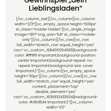
Gewinnspiel „dein
Lieblingsladen“
[/vc_column_text][/vc_column][vc_column
width=“2/3″][vc_empty_space height=“500px“
el_class=“mobile-hidden“][vc_single_image
image=“1817″ img_size=“full“ el_class=“mobile-
only“][/vc_column][/vc_row][vc_row
full_width=“stretch_row“ equal_height=“yes“
css=“.vc_custom_1584010254069{background-
color: #fff9f9 !important;background-position:
center !important;background-repeat: no-
repeat !important;background-size: cover
!important;}“][vc_column][vc_empty_space
height=“30px“][/vc_column][/vc_row][vc_row
full_width=“stretch_row“ equal_height=“yes“
content_placement=“top“
disable_element=“yes“
css=“.vc_custom_1635932433534{background-
color: #d9d8d4 !important;}“][vc_column
width=“1/3″