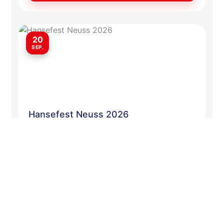
20
SEP.
Hansefest Neuss 2026
20. September 2026
12:00 Uhr
Innenstadt Neuss
Am Sonntag, 20. September 2026, verwandelt sich
die Neusser Innenstadt wieder in eine hanseatische
Erlebniswelt. Das Hansefest findet…
Mehr erfahren