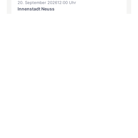
20. September 2026
12:00 Uhr
Innenstadt Neuss
Am Sonntag, 20. September 2026, verwandelt sich
die Neusser Innenstadt wieder in eine hanseatische
Erlebniswelt. Das Hansefest findet…
Mehr erfahren
Kontakt
Quick Links
@neussmarketing
Startseite
Neuss Marketing
Service
info@neuss-marketing.de
Neuss erleben
02131 908300